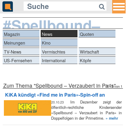
#Spellbound–
VerzaubertinParis
Magazin
News
Quoten
Meinungen
Kino
TV-News
Vermischtes
Wirtschaft
US-Fernsehen
International
Köpfe
Zum Thema "Spellbound – Verzaubert in Paris"
1 – 1 von 1
KiKA kündigt «Find me in Paris»-Spin-off an
Im Dezember zeigt der
20.10.23
öffentlich-rechtliche Kindersender
«Spellbound – Verzaubert in Paris» in
Doppelfolgen in der Primetime.
» mehr