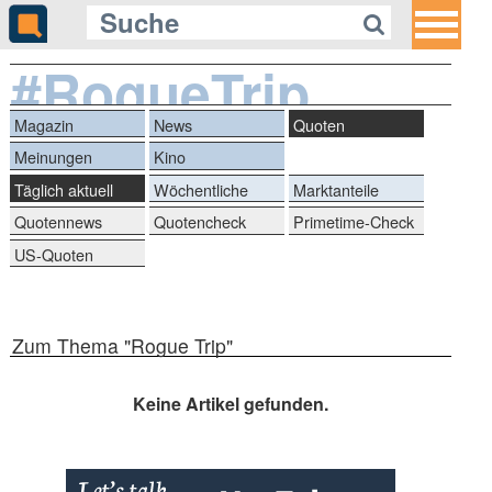
#RogueTrip
Magazin
News
Quoten
Meinungen
Kino
Täglich aktuell
Wöchentliche
Marktanteile
Reihen
Quotennews
Quotencheck
Primetime-Check
US-Quoten
Zum Thema "Rogue Trip"
Keine Artikel gefunden.