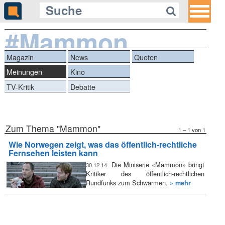
#Mammon
Magazin
News
Quoten
Meinungen
Kino
TV-Kritik
Debatte
Zum Thema "Mammon"
1 – 1 von 1
Wie Norwegen zeigt, was das öffentlich-rechtliche
Fernsehen leisten kann
Die Miniserie «Mammon» bringt
30.12.14
Kritiker des öffentlich-rechtlichen
Rundfunks zum Schwärmen.
» mehr