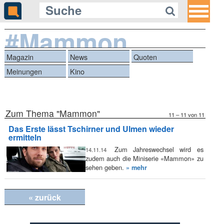
#Mammon
Magazin
News
Quoten
Meinungen
Kino
Zum Thema "Mammon"
11 – 11 von 11
Das Erste lässt Tschirner und Ulmen wieder
ermitteln
Zum Jahreswechsel wird es
14.11.14
zudem auch die Miniserie «Mammon» zu
sehen geben.
» mehr
« zurück