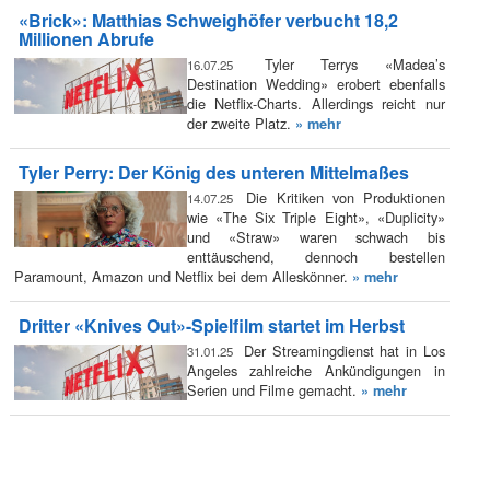
«Brick»: Matthias Schweighöfer verbucht 18,2
Millionen Abrufe
Tyler Terrys «Madea’s
16.07.25
Destination Wedding» erobert ebenfalls
die Netflix-Charts. Allerdings reicht nur
der zweite Platz.
» mehr
Tyler Perry: Der König des unteren Mittelmaßes
Die Kritiken von Produktionen
14.07.25
wie «The Six Triple Eight», «Duplicity»
und «Straw» waren schwach bis
enttäuschend, dennoch bestellen
Paramount, Amazon und Netflix bei dem Alleskönner.
» mehr
Dritter «Knives Out»-Spielfilm startet im Herbst
Der Streamingdienst hat in Los
31.01.25
Angeles zahlreiche Ankündigungen in
Serien und Filme gemacht.
» mehr