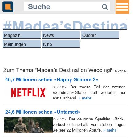
#Madea’sDestinat
Magazin
News
Quoten
Meinungen
Kino
Zum Thema "Madea’s Destination Wedding"
1 – 5 von 5
46,7 Millionen sehen «Happy Gilmore 2»
Der zweite Teil der zweiten
30.07.25
«Sandman»-Staffel läuft weiterhin nur
enttäuschend.
» mehr
24,6 Millionen sehen «Untamed»
Der deutsche Spielfilm «Brick»
23.07.25
verbuchte innerhalb von sieben Tagen
weitere 22 Millionen Abrufe.
» mehr