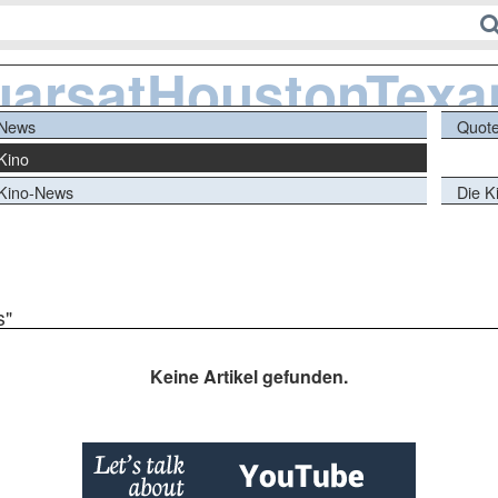
uarsatHoustonTexa
News
Quot
Kino
Kino-News
Die Ki
s"
Keine Artikel gefunden.