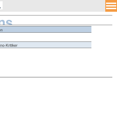
ns
en
no-Kritiker