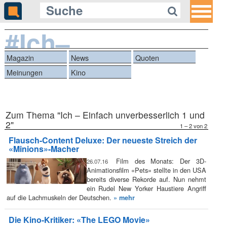
#Ich–
Einfachunverbess
Magazin
News
Quoten
Meinungen
Kino
Zum Thema "Ich – Einfach unverbesserlich 1 und
2"
1 – 2 von 2
Flausch-Content Deluxe: Der neueste Streich der
«Minions»-Macher
Film des Monats: Der 3D-
26.07.16
Animationsfilm «Pets» stellte in den USA
bereits diverse Rekorde auf. Nun nehmt
ein Rudel New Yorker Haustiere Angriff
auf die Lachmuskeln der Deutschen.
» mehr
Die Kino-Kritiker: «The LEGO Movie»