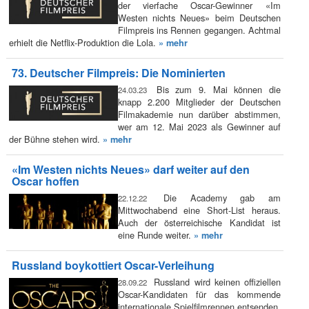
der vierfache Oscar-Gewinner «Im
Westen nichts Neues» beim Deutschen
Filmpreis ins Rennen gegangen. Achtmal
erhielt die Netflix-Produktion die Lola.
» mehr
73. Deutscher Filmpreis: Die Nominierten
Bis zum 9. Mai können die
24.03.23
knapp 2.200 Mitglieder der Deutschen
Filmakademie nun darüber abstimmen,
wer am 12. Mai 2023 als Gewinner auf
der Bühne stehen wird.
» mehr
«Im Westen nichts Neues» darf weiter auf den
Oscar hoffen
Die Academy gab am
22.12.22
Mittwochabend eine Short-List heraus.
Auch der österreichische Kandidat ist
eine Runde weiter.
» mehr
Russland boykottiert Oscar-Verleihung
Russland wird keinen offiziellen
28.09.22
Oscar-Kandidaten für das kommende
internationale Spielfilmrennen entsenden.