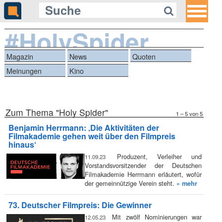
#HolySpider
Magazin
News
Quoten
Meinungen
Kino
Zum Thema "Holy Spider"
1 – 5 von 5
Benjamin Herrmann: ‚Die Aktivitäten der
Filmakademie gehen weit über den Filmpreis
hinaus‘
Produzent, Verleiher und
11.09.23
Vorstandsvorsitzender der Deutschen
Filmakademie Herrmann erläutert, wofür
der gemeinnützige Verein steht.
» mehr
73. Deutscher Filmpreis: Die Gewinner
Mit zwölf Nominierungen war
12.05.23