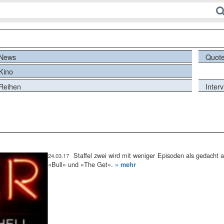
News
Quot
Kino
Reihen
Inter
Staffel zwei wird mit weniger Episoden als gedach
24.03.17
«Bull» und «The Get».
» mehr