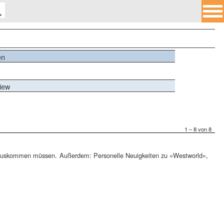
en
view
1 – 8 von 8
t auskommen müssen. Außerdem: Personelle Neuigkeiten zu «Westworld»,