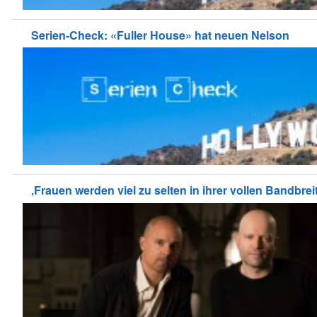
Serien-Check: «Fuller House» hat neuen Nelson
‚Frauen werden viel zu selten in ihrer vollen Bandbreite