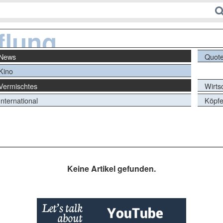
flung
News
Quot
Kino
Vermischtes
Wirts
International
Köpf
Keine Artikel gefunden.