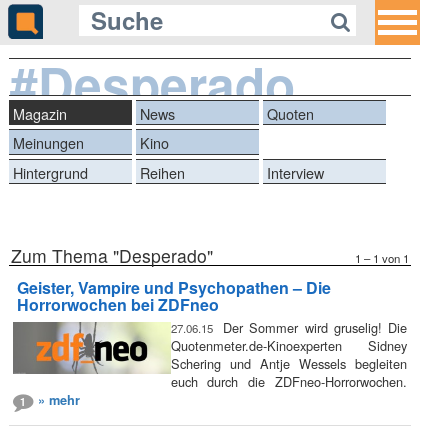
#Desperado
Magazin
News
Quoten
Meinungen
Kino
Hintergrund
Reihen
Interview
Zum Thema "Desperado"
1 – 1 von 1
Geister, Vampire und Psychopathen – Die
Horrorwochen bei ZDFneo
Der Sommer wird gruselig! Die
27.06.15
Quotenmeter.de-Kinoexperten Sidney
Schering und Antje Wessels begleiten
euch durch die ZDFneo-Horrorwochen.
» mehr
1