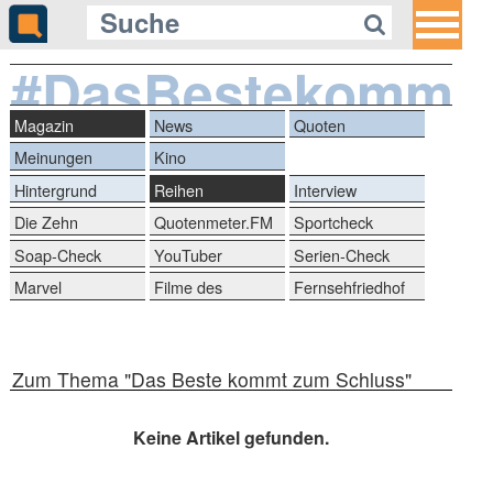
#DasBestekommt
Magazin
News
Quoten
Meinungen
Kino
Hintergrund
Reihen
Interview
Die Zehn
Quotenmeter.FM
Sportcheck
Soap-Check
YouTuber
Serien-Check
Marvel
Filme des
Fernsehfriedhof
Grauens
Zum Thema "Das Beste kommt zum Schluss"
Keine Artikel gefunden.