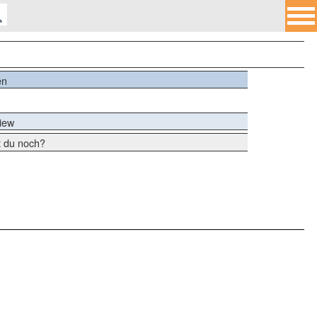
en
view
 du noch?