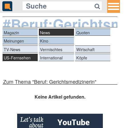
#Beruf:Gerichtsme
Magazin
News
Quoten
Meinungen
Kino
TV-News
Vermischtes
Wirtschaft
US-Fernsehen
International
Köpfe
Zum Thema "Beruf: Gerichtsmedizinerin"
Keine Artikel gefunden.