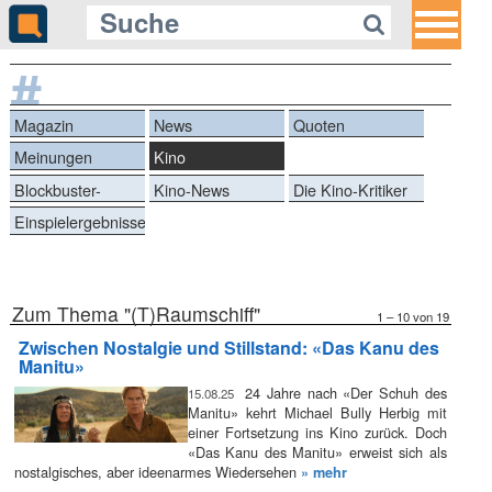
#
(T)Raumschiff
Magazin
News
Quoten
Meinungen
Kino
Blockbuster-
Kino-News
Die Kino-Kritiker
Battle
Einspielergebnisse
Zum Thema "(T)Raumschiff"
1 – 10 von 19
Zwischen Nostalgie und Stillstand: «Das Kanu des
Manitu»
24 Jahre nach «Der Schuh des
15.08.25
Manitu» kehrt Michael Bully Herbig mit
einer Fortsetzung ins Kino zurück. Doch
«Das Kanu des Manitu» erweist sich als
nostalgisches, aber ideenarmes Wiedersehen
» mehr