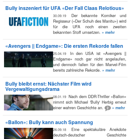
Bully inszeniert für UFA «Der Fall Claas Relotious»
Der bekannte Komiker und
30.09.19
Regisseur («Der Schuh des Manitu») wird
für die UFA noch einen zweiten
bekannten Stoff umsetzen.
» mehr
«Avengers || Endgame»: Die ersten Rekorde fallen
In den USA ist «Avengers ||
25.04.19
Endgame» noch gar nicht angelaufen,
und dennoch fallen für den Marvel-Film
bereits zahlreiche Rekorde.
» mehr
Bully bleibt ernst: Nächster Film wird
Vergewaltigungsdrama
Nach dem DDR-Thriller «Ballon»
08.01.19
nimmt sich Michael 'Bully' Herbig erneut
einer wahren Geschichte an.
» mehr
2
«Ballon»: Bully kann auch Spannung
Eine spektakuläre Anekdote
26.09.18
deutsch-deutscher Geschichte