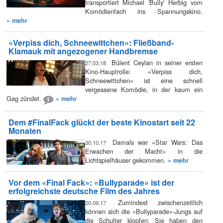
transportiert Michael 'Bully' Herbig vom
Komödienfach ins Spannungskino.
» mehr
«Verpiss dich, Schneewittchen»: Fließband-
Klamauk mit angezogener Handbremse
Bülent Ceylan in seiner ersten
27.03.18
Kino-Hauptrolle: «Verpiss dich,
Schneewittchen» ist eine schnell
vergessene Komödie, in der kaum ein
Gag zündet.
» mehr
1
Dem #FinalFack glückt der beste Kinostart seit 22
Monaten
Damals war «Star Wars: Das
30.10.17
Erwachen der Macht» in die
Lichtspielhäuser gekommen.
» mehr
Vor dem «Final Fack»: «Bullyparade» ist der
erfolgreichste deutsche Film des Jahres
Zumindest zwischenzeitlich
20.09.17
können sich die «Bullyparade»-Jungs auf
die Schulter klopfen: Sie haben den